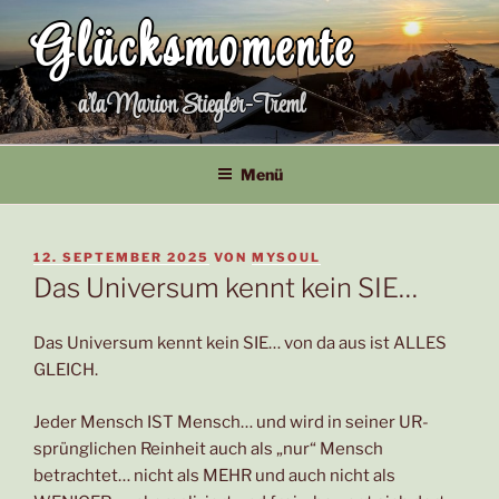
Zum
Glücksmomente
Inhalt
springen
a'la Marion Stiegler-Treml
Menü
VERÖFFENTLICHT
12. SEPTEMBER 2025
VON
MYSOUL
AM
Das Universum kennt kein SIE…
Das Universum kennt kein SIE… von da aus ist ALLES
GLEICH.
Jeder Mensch IST Mensch… und wird in seiner UR-
sprünglichen Reinheit auch als „nur“ Mensch
betrachtet… nicht als MEHR und auch nicht als