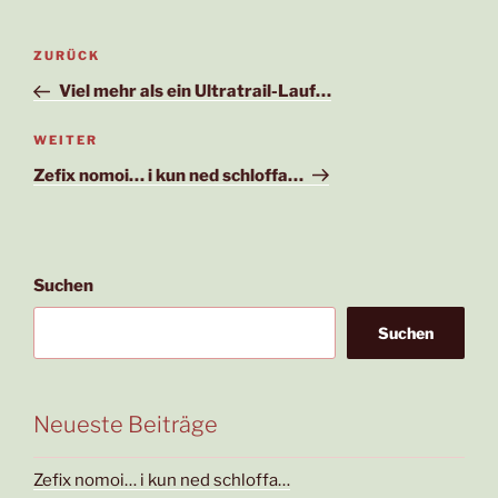
Beitragsnavigation
Vorheriger
ZURÜCK
Beitrag
Viel mehr als ein Ultratrail-Lauf…
Nächster
WEITER
Beitrag
Zefix nomoi… i kun ned schloffa…
Suchen
Suchen
Neueste Beiträge
Zefix nomoi… i kun ned schloffa…